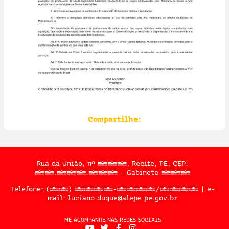
Compartilhe:
Rua da União, nº 397, Recife, PE, CEP:
50.050.909 – Gabinete 302
Telefone: (81) 3183-2467/2324 | e-
mail: luciano.duque@alepe.pe.gov.br
ME ACOMPANHE NAS REDES SOCIAIS