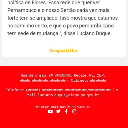
política de Flores. Essa rede que quer ver
Pernambuco e o nosso Sertão cada vez mais
forte tem se ampliado. Isso mostra que estamos
no caminho certo, e que o povo pernambucano
tem sede de mudança “, disse Luciano Duque.
Compartilhe:
Rua da União, nº 397, Recife, PE, CEP:
50.050.909 – Gabinete 302
Telefone: (81) 3183-2467/2324 | e-
mail: luciano.duque@alepe.pe.gov.br
ME ACOMPANHE NAS REDES SOCIAIS