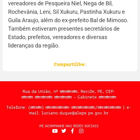
vereadores de Pesqueira Niel, Nega de Bil,
Rochevânia, Leni, Sil Xukuru, Pastinha Xukuru e
Guila Araujo, além do ex-prefeito Bal de Mimoso.
Também estiveram presentes secretários de
Estado, prefeitos, vereadores e diversas
lideranças da região.
Compartilhe:
Rua da União, nº 397, Recife, PE, CEP:
50.050.909 – Gabinete 302
Telefone: (81) 3183-2467/2324 | e-
mail: luciano.duque@alepe.pe.gov.br
ME ACOMPANHE NAS REDES SOCIAIS