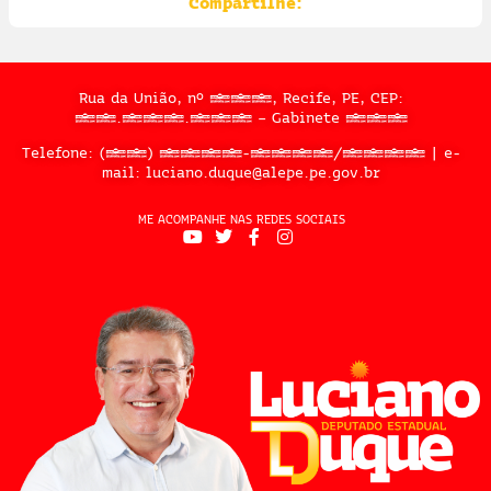
Compartilhe:
Rua da União, nº 397, Recife, PE, CEP:
50.050.909 – Gabinete 302
Telefone: (81) 3183-2467/2324 | e-
mail: luciano.duque@alepe.pe.gov.br
ME ACOMPANHE NAS REDES SOCIAIS