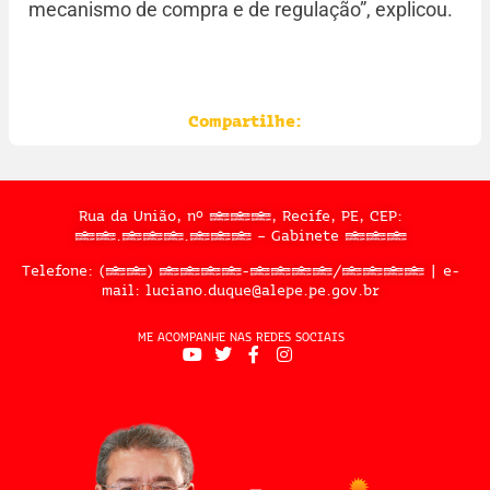
mecanismo de compra e de regulação”, explicou.
Compartilhe:
Rua da União, nº 397, Recife, PE, CEP:
50.050.909 – Gabinete 302
Telefone: (81) 3183-2467/2324 | e-
mail: luciano.duque@alepe.pe.gov.br
ME ACOMPANHE NAS REDES SOCIAIS