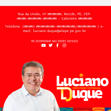
Rua da União, nº 397, Recife, PE, CEP:
50.050.909 – Gabinete 302
Telefone: (81) 3183-2467/2324 | e-
mail: luciano.duque@alepe.pe.gov.br
ME ACOMPANHE NAS REDES SOCIAIS