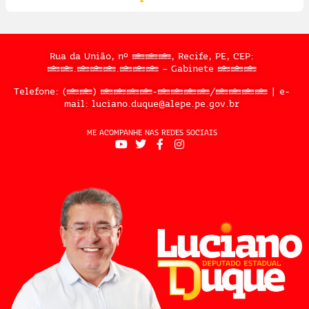
Rua da União, nº 397, Recife, PE, CEP:
50.050.909 – Gabinete 302
Telefone: (81) 3183-2467/2324 | e-
mail: luciano.duque@alepe.pe.gov.br
ME ACOMPANHE NAS REDES SOCIAIS