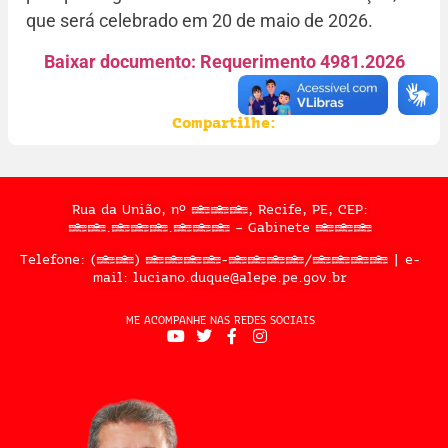
que será celebrado em 20 de maio de 2026.
Baixar documento: Requerimento 4981.2026
Compartilhe:
Rua da União, nº 397, Recife, PE, CEP:
50.050.909 – Gabinete 302
Telefone: (81) 3183-2467/2324 | e-
mail: luciano.duque@alepe.pe.gov.br
ME ACOMPANHE NAS REDES SOCIAIS