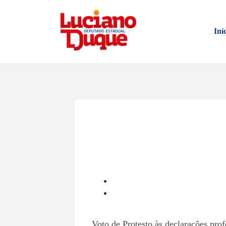
Iní
Voto de Protesto às declarações pro