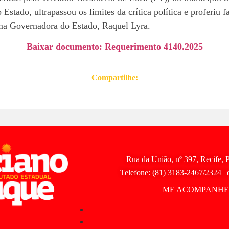
stado, ultrapassou os limites da crítica política e proferiu f
ima Governadora do Estado, Raquel Lyra.
Baixar documento: Requerimento 4140.2025
Compartilhe:
Rua da União, nº 397, Recife,
Telefone: (81) 3183-2467/2324 | 
ME ACOMPANHE 