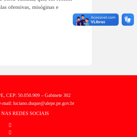
alas ofensivas, misóginas e
 PE, CEP: 50.050.909 – Gabinete 302
e-mail: luciano.duque@alepe.pe.gov.br
NAS REDES SOCIAIS