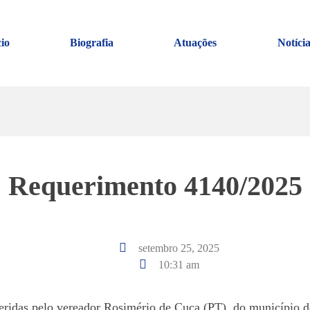
cio
Biografia
Atuações
Notícia
Requerimento 4140/2025
setembro 25, 2025
10:31 am
feridas pelo vereador Rosimério de Cuca (PT), do município d