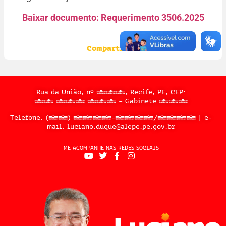
Baixar documento: Requerimento 3506.2025
Compartilhe:
Rua da União, nº 397, Recife, PE, CEP:
50.050.909 – Gabinete 302
Telefone: (81) 3183-2467/2324 | e-
mail: luciano.duque@alepe.pe.gov.br
ME ACOMPANHE NAS REDES SOCIAIS