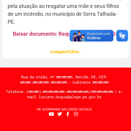
pela atuação ao resgatar uma mãe e seus filhos
de um incêndio, no município de Serra Talhada-
PE.
Baixar documento: Requerimento 2777.2024
Compartilhe:
Rua da União, nº 397, Recife, PE, CEP:
50.050.909 – Gabinete 302
Telefone: (81) 3183-2467/2324 | e-
mail: luciano.duque@alepe.pe.gov.br
ME ACOMPANHE NAS REDES SOCIAIS