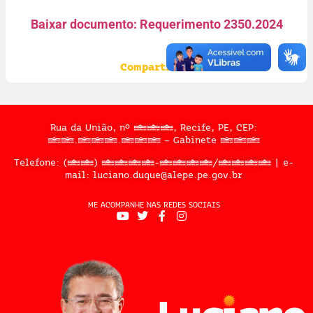
Baixar documento: Requerimento 2350.2024
Compartilhe:
Rua da União, nº 397, Recife, PE, CEP:
50.050.909 – Gabinete 302
Telefone: (81) 3183-2467/2324 | e-
mail: luciano.duque@alepe.pe.gov.br
ME ACOMPANHE NAS REDES SOCIAIS