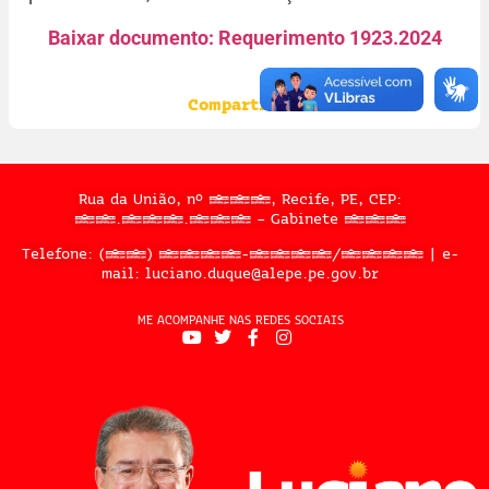
Baixar documento: Requerimento 1923.2024
Compartilhe:
Rua da União, nº 397, Recife, PE, CEP:
50.050.909 – Gabinete 302
Telefone: (81) 3183-2467/2324 | e-
mail: luciano.duque@alepe.pe.gov.br
ME ACOMPANHE NAS REDES SOCIAIS