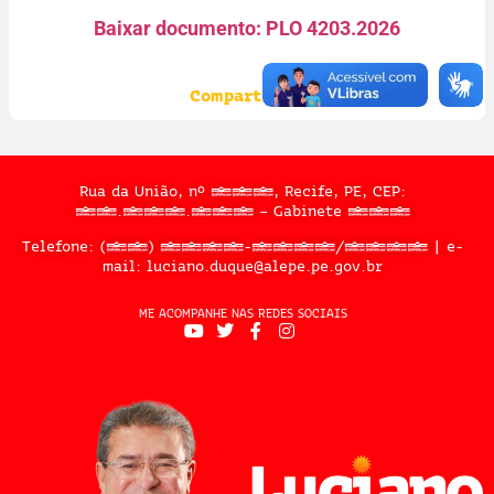
Baixar documento: PLO 4203.2026
Compartilhe:
Rua da União, nº 397, Recife, PE, CEP:
50.050.909 – Gabinete 302
Telefone: (81) 3183-2467/2324 | e-
mail: luciano.duque@alepe.pe.gov.br
ME ACOMPANHE NAS REDES SOCIAIS