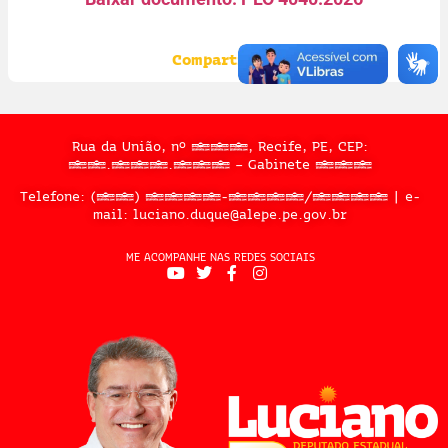
Compartilhe:
Rua da União, nº 397, Recife, PE, CEP:
50.050.909 – Gabinete 302
Telefone: (81) 3183-2467/2324 | e-
mail: luciano.duque@alepe.pe.gov.br
ME ACOMPANHE NAS REDES SOCIAIS