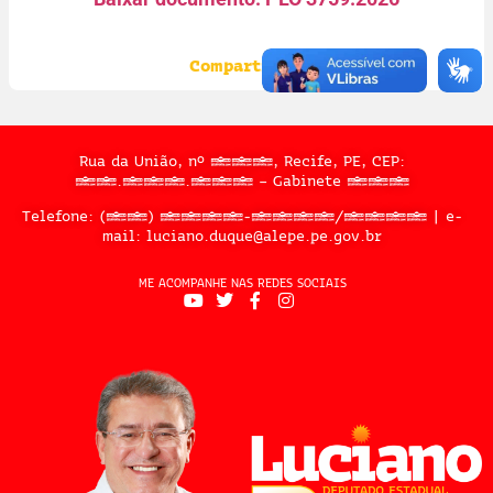
Compartilhe:
Rua da União, nº 397, Recife, PE, CEP:
50.050.909 – Gabinete 302
Telefone: (81) 3183-2467/2324 | e-
mail: luciano.duque@alepe.pe.gov.br
ME ACOMPANHE NAS REDES SOCIAIS