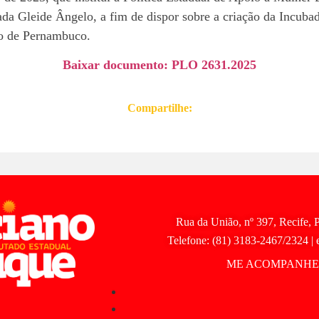
ada Gleide Ângelo, a fim de dispor sobre a criação da Incuba
o de Pernambuco.
Baixar documento: PLO 2631.2025
Compartilhe:
Rua da União, nº 397, Recife,
Telefone: (81) 3183-2467/2324 | 
ME ACOMPANHE 