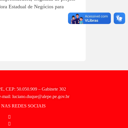
dora Estadual de Negócios para
 PE, CEP: 50.050.909 – Gabinete 302
e-mail: luciano.duque@alepe.pe.gov.br
NAS REDES SOCIAIS