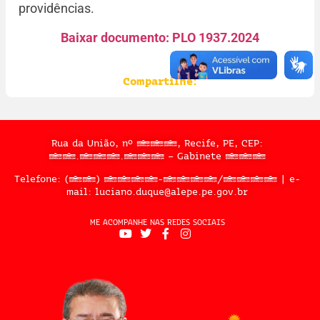
providências.
Baixar documento: PLO 1937.2024
Compartilhe:
Rua da União, nº 397, Recife, PE, CEP:
50.050.909 – Gabinete 302
Telefone: (81) 3183-2467/2324 | e-
mail: luciano.duque@alepe.pe.gov.br
ME ACOMPANHE NAS REDES SOCIAIS