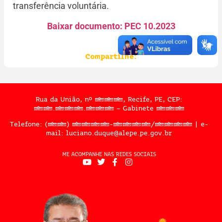
transferência voluntária.
Baixar documento: PEC 10.2023
Compartilhe:
Rua da União, nº 397, Recife, PE, CEP:
50.050.909 – Gabinete 302
Telefone: (81) 3183-2467/2324 | e-
mail: luciano.duque@alepe.pe.gov.br
ME ACOMPANHE NAS REDES SOCIAIS