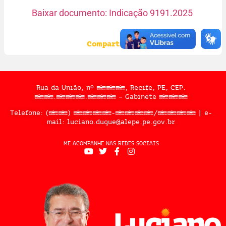
Baixar documento: Indicação 9191.2025
Compartilhe:
Rua da União, nº 397, Recife, PE, CEP:
50.050.909 – Gabinete 302
Telefone: (81) 3183-2467/2324 | e-
mail: luciano.duque@alepe.pe.gov.br
ME ACOMPANHE NAS REDES SOCIAIS