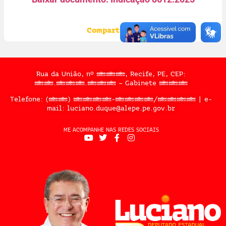
Compartilhe:
Rua da União, nº 397, Recife, PE, CEP:
50.050.909 – Gabinete 302
Telefone: (81) 3183-2467/2324 | e-
mail: luciano.duque@alepe.pe.gov.br
ME ACOMPANHE NAS REDES SOCIAIS