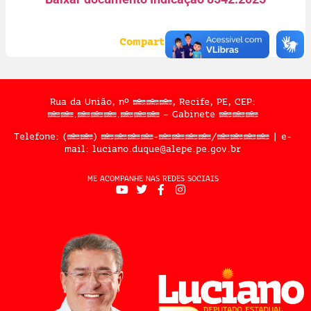
Compartilhe:
Rua da União, nº 397, Recife, PE, CEP:
50.050.909 – Gabinete 302
Telefone: (81) 3183-2467/2324 | e-
mail: luciano.duque@alepe.pe.gov.br
ME ACOMPANHE NAS REDES SOCIAIS