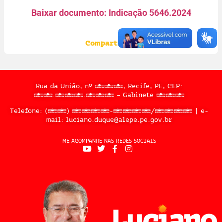
Baixar documento: Indicação 5646.2024
Compartilhe:
Rua da União, nº 397, Recife, PE, CEP:
50.050.909 – Gabinete 302
Telefone: (81) 3183-2467/2324 | e-
mail: luciano.duque@alepe.pe.gov.br
ME ACOMPANHE NAS REDES SOCIAIS