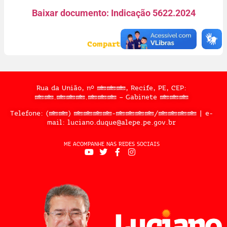
Baixar documento: Indicação 5622.2024
Compartilhe:
Rua da União, nº 397, Recife, PE, CEP:
50.050.909 – Gabinete 302
Telefone: (81) 3183-2467/2324 | e-
mail: luciano.duque@alepe.pe.gov.br
ME ACOMPANHE NAS REDES SOCIAIS