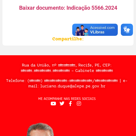
Baixar documento: Indicação 5566.2024
Compartilhe:
Rua da União, nº 397, Recife, PE, CEP:
50.050.909 – Gabinete 302
Telefone: (81) 3183-2467/2324 | e-
mail: luciano.duque@alepe.pe.gov.br
ME ACOMPANHE NAS REDES SOCIAIS