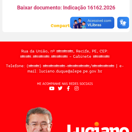
Baixar documento: Indicação 16162.2026
Compartilhe:
Rua da União, nº 397, Recife, PE, CEP:
50.050.909 – Gabinete 302
Telefone: (81) 3183-2467/2324 | e-
mail: luciano.duque@alepe.pe.gov.br
ME ACOMPANHE NAS REDES SOCIAIS