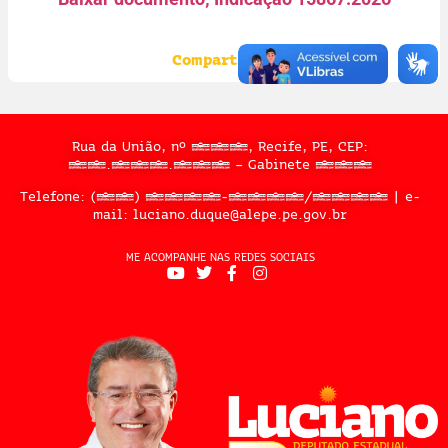
Compartilhe:
Rua da União, nº 397, Recife, PE, CEP:
50.050.909 – Gabinete 302
Telefone: (81) 3183-2467/2324 | e-
mail: luciano.duque@alepe.pe.gov.br
ME ACOMPANHE NAS REDES SOCIAIS