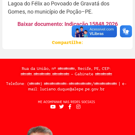
Lagoa do Félix ao Povoado de Gravatá dos
Gomes, no município de Poção–PE.
Baixar documento: Indicação 15848.2026
Compartilhe:
Rua da União, nº 397, Recife, PE, CEP:
50.050.909 – Gabinete 302
Telefone: (81) 3183-2467/2324 | e-
mail: luciano.duque@alepe.pe.gov.br
ME ACOMPANHE NAS REDES SOCIAIS