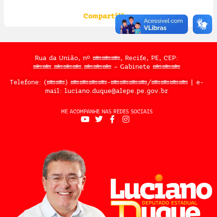
Compartilhe:
Rua da União, nº 397, Recife, PE, CEP:
50.050.909 – Gabinete 302
Telefone: (81) 3183-2467/2324 | e-
mail: luciano.duque@alepe.pe.gov.br
ME ACOMPANHE NAS REDES SOCIAIS