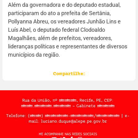
Além da governadora e do deputado estadual,
participaram do ato a prefeita de Sertânia,
Pollyanna Abreu, os vereadores Junhão Lins e
Luís Abel, o deputado federal Clodoaldo
Magalhães, além de prefeitos, vereadores,
lideranças políticas e representantes de diversos
municípios da região.
Compartilhe:
Rua da União, nº 397, Recife, PE, CEP:
50.050.909 – Gabinete 302
Telefone: (81) 3183-2467/2324 | e-
mail: luciano.duque@alepe.pe.gov.br
ME ACOMPANHE NAS REDES SOCIAIS